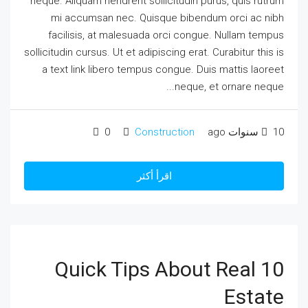
neque. Aliquam hendrerit sollicitudin purus, quis rutrum
mi accumsan nec. Quisque bibendum orci ac nibh
facilisis, at malesuada orci congue. Nullam tempus
sollicitudin cursus. Ut et adipiscing erat. Curabitur this is
a text link libero tempus congue. Duis mattis laoreet
neque, et ornare neque...
10 سنوات ago
Construction
0
اقرأ أكثر
10 Quick Tips About Real
Estate